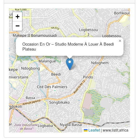
+
−
×
Occasion En Or – Studio Moderne À Louer À Beedi
Plateau
Leaflet
|
www.listit.africa