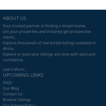
ABOUT US
Your trusted partner in finding a dream home.
List your properties and instantly get prospective
clients.
Explore thousands of real-estate listings available in
Africa.
Explore or post your listings any time with ease and
confidence.
Learn More...
UPCOMING LINKS
FAQs
Our Blog
Contact Us
Browse Listings
Our Privacy Policy