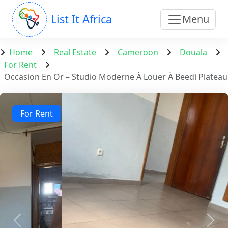
List It Africa
Menu
Home
Real Estate
Cameroon
Douala
For Rent
Occasion En Or – Studio Moderne À Louer À Beedi Plateau
For Rent