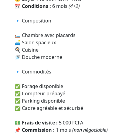
📅
Conditions :
6 mois
(4+2)
🔹 Composition
🛏️ Chambre avec placards
🛋️ Salon spacieux
🍳 Cuisine
🚿 Douche moderne
🔹 Commodités
✅ Forage disponible
✅ Compteur prépayé
✅ Parking disponible
✅ Cadre agréable et sécurisé
💵
Frais de visite :
5 000 FCFA
📌
Commission :
1 mois
(non négociable)