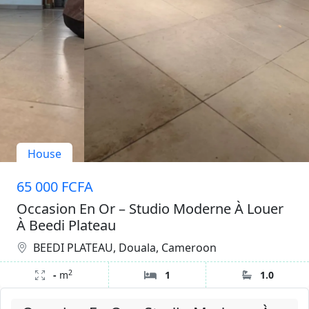
House
65 000 FCFA
Occasion En Or – Studio Moderne À Louer
À Beedi Plateau
BEEDI PLATEAU, Douala, Cameroon
2
-
m
1
1.0